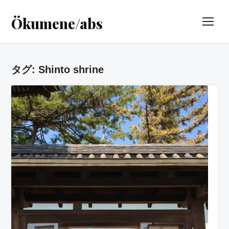
Ökumene/abs
TOG
タグ:
Shinto shrine