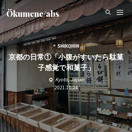
Ökumene/abs
TOG
•
SHIKOHIN
京都の日常①「小腹がすいたら駄菓
子感覚で和菓子」
Kyoto, Japan
2021.11.24