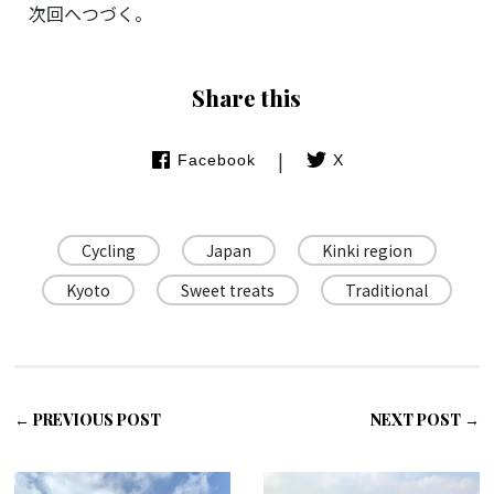
次回へつづく。
Share this
|
Facebook
X
Cycling
Japan
Kinki region
Kyoto
Sweet treats
Traditional
← PREVIOUS POST
NEXT POST →