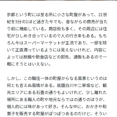
京都という町には至る所に
小さな町屋があって、
21世
紀を5分の1ほど過ぎた今でも、昔ながらの商売が当た
り前に機能している。商店街も多く、その周辺には住
宅がひしめき合っているので人の行き来もある。もち
ろん今はスーパーマーケットが主流であり、
一部を除
いて正直潤っているようには見えないけれど、内容に
よっては旅館や飲食店などの卸先、通販もあるので一
概にそうとはいえない。
しかし、この職住一体の町屋からなる風景というのは
何とも言えぬ風情がある。祇園白川や二寧坂など、観
光エリアにある
石畳の通りもよいけれど、少し離れた
場所にある職人の町や地元ならではの通りのほうが、
個人的には味があって好き。そんな中に、おかきや和
菓子を販売する町屋がぽつぽつあるのだけど、そうい