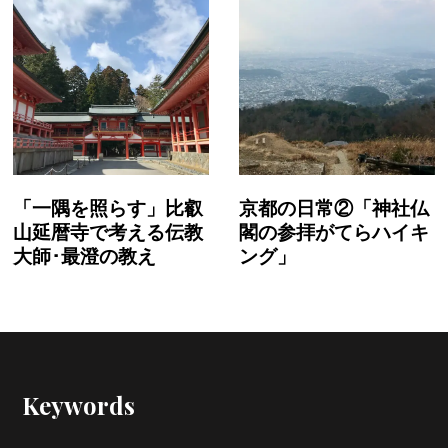
「一隅を照らす」比叡
京都の日常②「神社仏
山延暦寺で考える伝教
閣の参拝がてらハイキ
大師･最澄の教え
ング」
Keywords