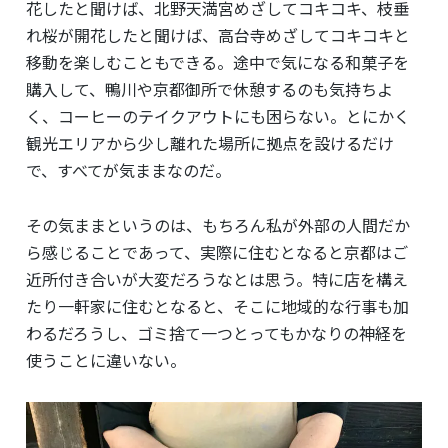
花したと聞けば、北野天満宮めざしてコキコキ、枝垂
れ桜が開花したと聞けば、高台寺めざしてコキコキと
移動を楽しむこともできる。途中で気になる和菓子を
購入して、鴨川や
京都御所で休憩するのも気持ちよ
く、コーヒーのテイクアウトにも困らない。とにかく
観光エリアから少し離れた場所に拠点を設けるだけ
で、すべてが気ままなのだ。
その気ままというのは、もちろん私が外部の人間だか
ら感じることであって、実際に住むとなると京都はご
近所付き合いが大変だろうなとは思う。特に店を構え
たり
一軒家に住むとなると、そこに地域的な行事も加
わるだろうし、ゴミ
捨て一つとってもかなりの神経を
使うことに違いない。