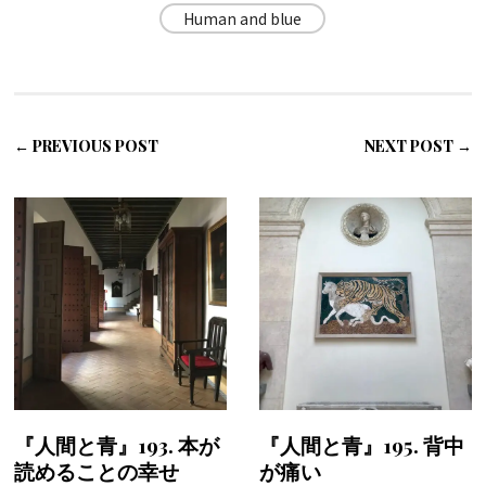
Human and blue
← PREVIOUS POST
NEXT POST →
『人間と青』193. 本が
『人間と青』195. 背中
読めることの幸せ
が痛い