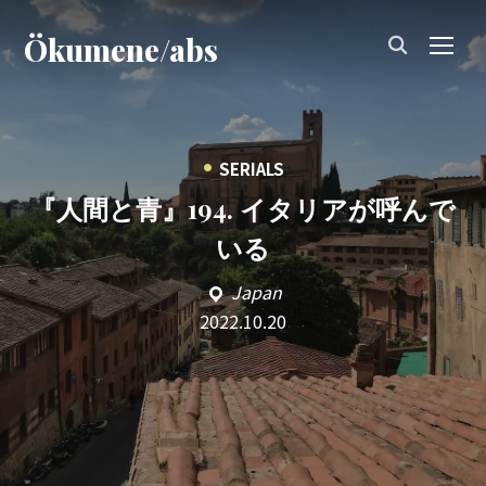
Ökumene/abs
TOG
•
SERIALS
『人間と青』194. イタリアが呼んで
いる
Japan
2022.10.20