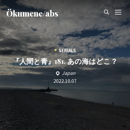
Ökumene/abs
TOG
•
SERIALS
『人間と青』181. あの海はどこ？
Japan
2022.10.07