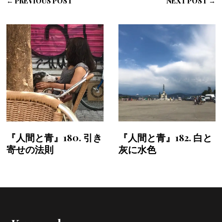
← PREVIOUS POST
NEXT POST →
『人間と青』180. 引き
『人間と青』182. 白と
寄せの法則
灰に水色