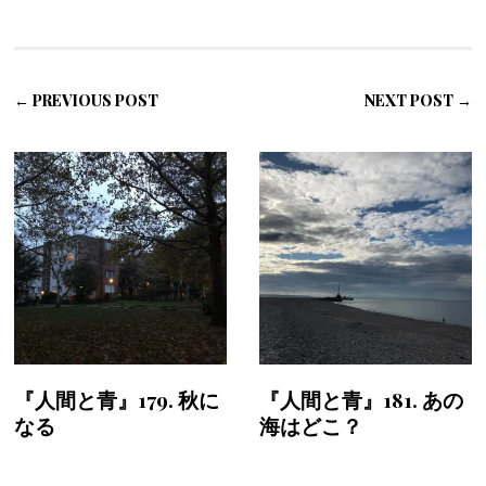
← PREVIOUS POST
NEXT POST →
『人間と青』179. 秋に
『人間と青』181. あの
なる
海はどこ？