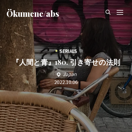
Ökumene/abs
TOG
•
SERIALS
『人間と青』180. 引き寄せの法則
Japan
2022.10.06