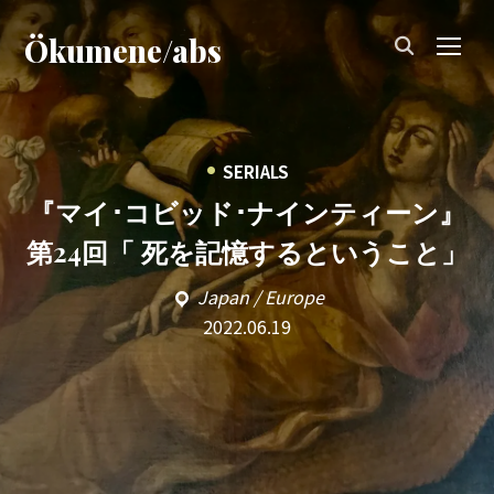
Ökumene/abs
TOG
•
SERIALS
『マイ･コビッド･ナインティーン』
第24回「 死を記憶するということ」
Japan / Europe
2022.06.19