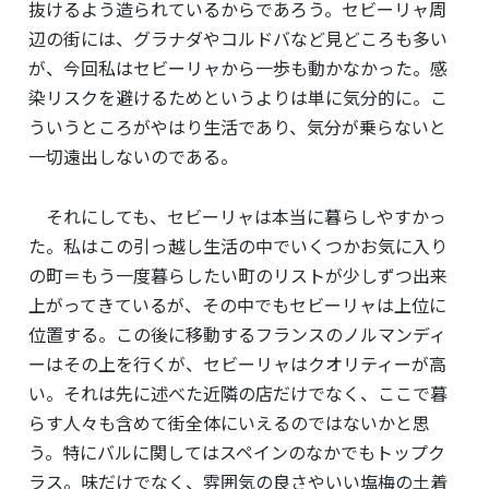
抜けるよう造られているからであろう。セビーリャ周
辺の街には、グラナダやコルドバなど見どころも多い
が、今回私はセビーリャから一歩も動かなかった。感
染リスクを避けるためというよりは単に気分的に。こ
ういうところがやはり生活であり、気分が乗らないと
一切遠出しないのである。
それにしても、セビーリャは本当に暮らしやすかっ
た。私はこの引っ越し生活の中でいくつかお気に入り
の町＝もう一度暮らしたい町のリストが少しずつ出来
上がってきているが、その中でもセビーリャは上位に
位置する。この後に移動するフランスのノルマンディ
ーはその上を行くが、セビーリャはクオリティーが高
い。それは先に述べた近隣の店だけでなく、ここで暮
らす人々も含めて街全体にいえるのではないかと思
う。特にバルに関してはスペインのなかでもトップク
ラス。味だけでなく、雰囲気の良さやいい塩梅の土着