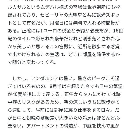
ルカサルというムデハル様式の宮殿は世界遺産にも登
録されており、セビーリャの大聖堂と共に観光スポッ
トとして有名だが、月曜日には無料で入れる時間帯が
ある。正確には1ユーロの税金と予約が必要だが、16世
紀のタイルで彩られた豪華だけれど削ぎ落とされた心
から美しいと思えるこの宮殿に、近所を散歩する感覚
で出かけられるこの生活は、どこに部屋を確保するか
で随分と変わってくる。
しかし、アンダルシアは暑い。暑さのピークこそ過
ぎてはいるものの、8月半ばを超えた今でも日中の気温
が40度前後にまで達する。正午から夕方にかけては熱
中症のリスクがあるため、朝の涼しいうちに散歩がて
ら運動して、昼前には部屋に戻り仕事をする日々。だ
が日中と朝晩の寒暖差が大きいため冷房はほとんど必
要ない。アパートメントの構造が、中庭を挟んで風が