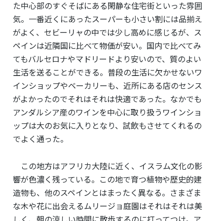
た中心部のすぐそばにある閑静な住宅街といった雰囲
気。一番近くにあったスーパーも小さい割には品揃え
がよく、セビーリャの中では少し高めに感じるが、ス
ペインは近隣国に比べて物価が安い。国内で比べてみ
てもバルセロナやマドリードより安いので、質のよい
生活を送ることができる。普段の生活に欠かせないワ
インショップやベーカリーも、近所にある店のセンス
がよかったのでそれはそれは快適であった。なかでも
アンダルシア産のワインを中心に取り扱うワインショ
ップは大のお気に入りとなり、試飲もさせてくれるの
でよく通った。
この地方はアフリカ大陸に近く、イスラム文化の影
響が色濃く残っている。この地で育つ植物や歴史的建
造物も、他のスペインとはまったく異なる。さまざま
な木や花に出会えるムリージョ庭園はそれはそれは美
しく、朝の涼しい時間に散歩するのに打ってつけ。ア