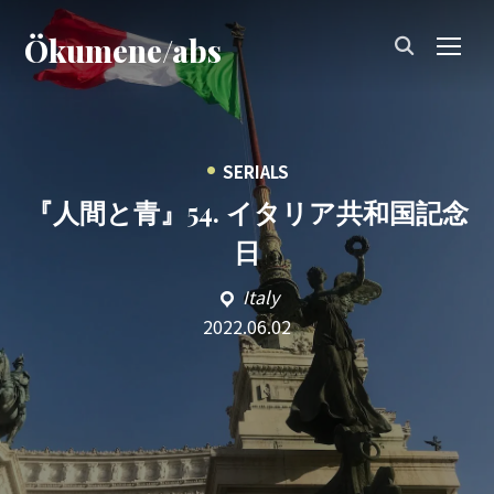
Ökumene/abs
TOG
•
SERIALS
『人間と青』54. イタリア共和国記念
日
Italy
2022.06.02