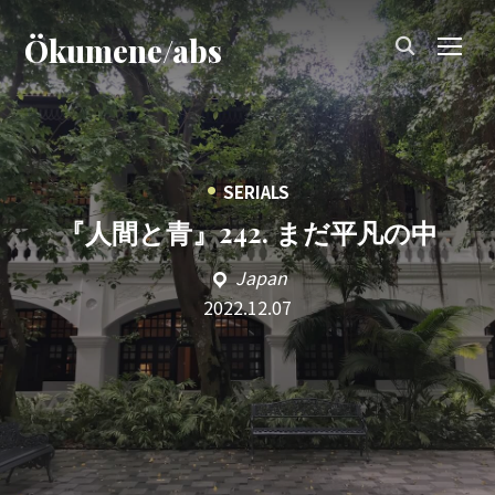
Ökumene/abs
TOG
•
SERIALS
『人間と青』242. まだ平凡の中
Japan
2022.12.07