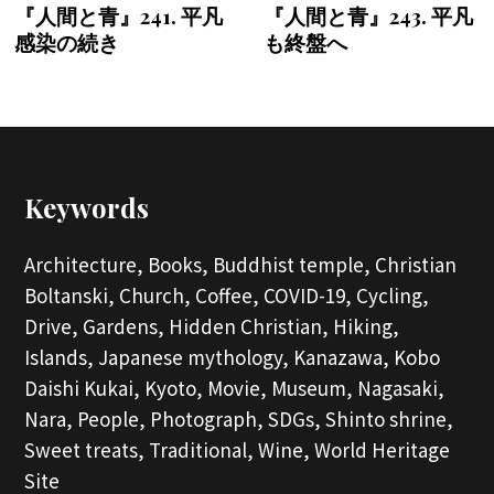
『人間と青』241. 平凡
『人間と青』243. 平凡
感染の続き
も終盤へ
Keywords
Architecture,
Books,
Buddhist temple,
Christian
Boltanski,
Church,
Coffee,
COVID-19,
Cycling,
Drive,
Gardens,
Hidden Christian,
Hiking,
Islands,
Japanese mythology,
Kanazawa,
Kobo
Daishi Kukai,
Kyoto,
Movie,
Museum,
Nagasaki,
Nara,
People,
Photograph,
SDGs,
Shinto shrine,
Sweet treats,
Traditional,
Wine,
World Heritage
Site