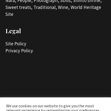
Nara,
People,
Photograph,
SDGs,
Shinto shrine,
Sweet treats,
Traditional,
Wine,
World Heritage
Site
Legal
Site Policy
Privacy Policy
...
We use cookies on our website to give you the most
relevant experience by remembering your preferences