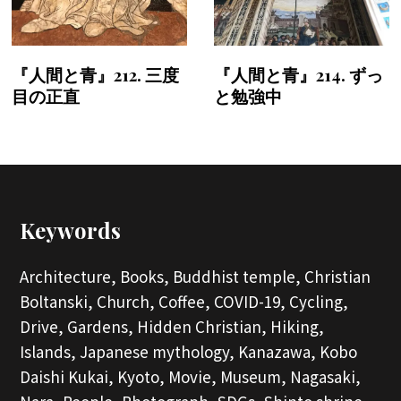
『人間と青』212. 三度
『人間と青』214. ずっ
目の正直
と勉強中
Keywords
Architecture,
Books,
Buddhist temple,
Christian
Boltanski,
Church,
Coffee,
COVID-19,
Cycling,
Drive,
Gardens,
Hidden Christian,
Hiking,
Islands,
Japanese mythology,
Kanazawa,
Kobo
Daishi Kukai,
Kyoto,
Movie,
Museum,
Nagasaki,