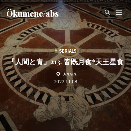
Ökumene/abs
TOG
•
SERIALS
『人間と青」213. 皆既月食*天王星食
Japan
2022.11.08