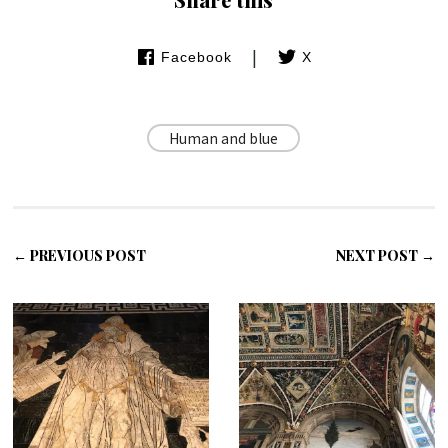
|
Facebook
X
Human and blue
← PREVIOUS POST
NEXT POST →