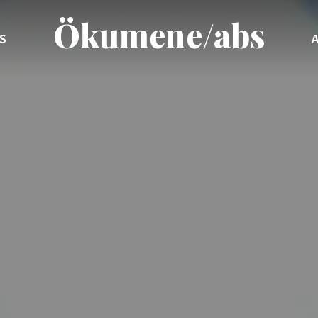
Ökumene/abs
S