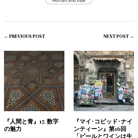
Human and blue
← PREVIOUS POST
NEXT POST →
『人間と青』17. 数字
『マイ･コビッド･ナイ
の魅力
ンティーン』第16回
「ビールとワインは生