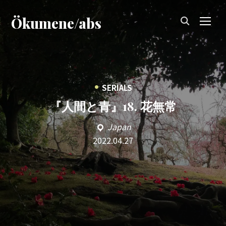
Ökumene/abs
TOG
•
SERIALS
『人間と青』18. 花無常
Japan
2022.04.27