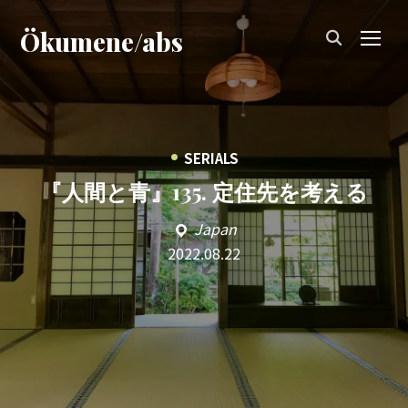
Ökumene/abs
TOG
•
SERIALS
『人間と青』135. 定住先を考える
Japan
2022.08.22