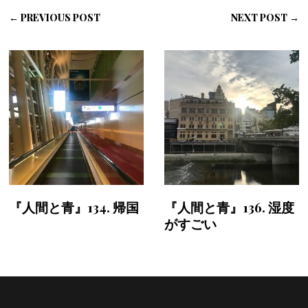
← PREVIOUS POST
NEXT POST →
『人間と青』134. 帰国
『人間と青』136. 湿度
がすごい