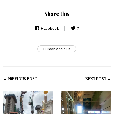
Share this
|
Facebook
X
Human and blue
← PREVIOUS POST
NEXT POST →