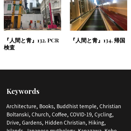
『人間と青』132. PCR
『人間と青』134. 帰国
検査
Keywords
Architecture,
Books,
Buddhist temple,
Christian
Boltanski,
Church,
Coffee,
COVID-19,
Cycling,
Drive,
Gardens,
Hidden Christian,
Hiking,
Islands,
Japanese mythology,
Kanazawa,
Kobo