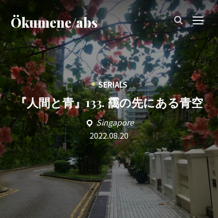
Ökumene/abs
TOG
•
SERIALS
『人間と青』133. 靄の先にある青空
Singapore
2022.08.20